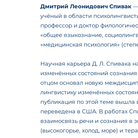
Дмитрий Леонидович Спивак
—
учёный в области психолингвист
профессор и доктор филологичес
«общее языкознание, социолингв
«медицинская психология» (степе
Научная карьера Д. Л. Спивака н
изменённых состояний сознания (
отцом основал новую междисци
лингвистику изменённых состоян
публикация по этой теме вышла в
переведена в США. В работах Сп
взаимосвязь речи и сознания в 
(высокогорье, холод, море) и те