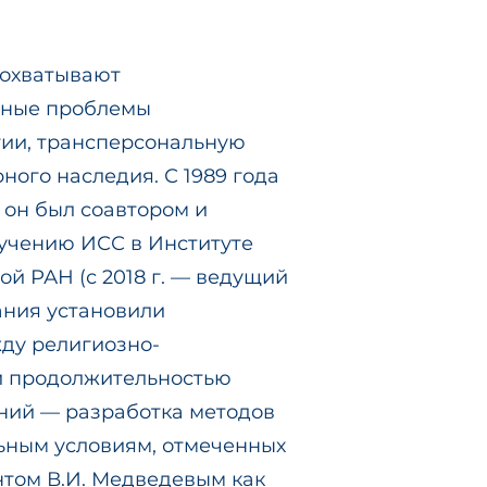
 охватывают
ьные проблемы
гии, трансперсональную
ного наследия. С 1989 года
 он был соавтором и
учению ИСС в Институте
ой РАН (с 2018 г. — ведущий
ания установили
ду религиозно-
и продолжительностью
ний — разработка методов
ьным условиям, отмеченных
нтом В.И. Медведевым как