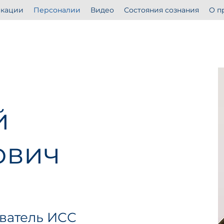
кации
Персоналии
Видео
Состояния сознания
О п
й
ович
ватель ИСС