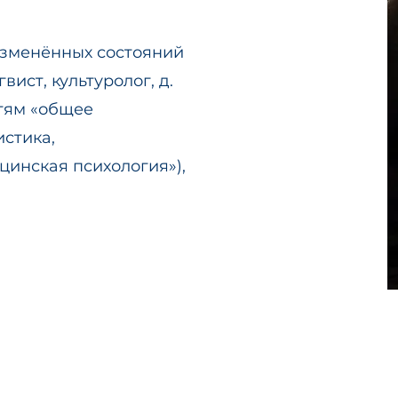
зменённых состояний
вист, культуролог, д.
стям «общее
стика,
цинская психология»),