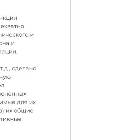
 
нкции 
декватно 
ического и 
сна и 
ации, 
д., сделано 
ную 
л 
мененных 
имые для их 
в) их общие 
птивные 