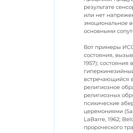
результате сенс
или нет напряже
эмоциональное в
основными сопу
Вот примеры ИСС
состояния, вызыв
1957); состояния 
гиперкинезийный
встречающийся в у
религиозное обра
религиозных обрядо
психические абе
церемониями (Sarg
LaBarre, 1962; Bel
пророческого тра