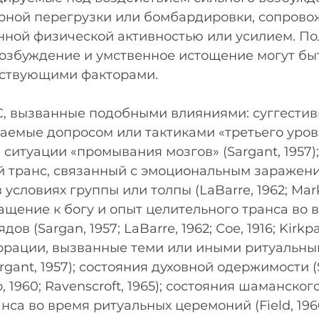
орной перегрузки или бомбардировки, сопрово
нной физической активностью или усилием. По
озбуждение и умственное истощение могут быт
тствующими факторами.
, вызванные подобными влияниями: суггестив
аемые допросом или тактиками «третьего уровн
в ситуации «промывания мозгов» (Sargant, 1957);
 транс, связанный с эмоциональным заражени
словиях группы или толпы (LaBarre, 1962; Marks
щение к богу и опыт целительного транса во 
в (Sargan, 1957; LaBarre, 1962; Сое, 1916; Kirkpatr
ррации, вызванные теми или иными ритуальны
ant, 1957); состояния духовной одержимости (Sa
o, 1960; Ravenscroft, 1965); состояния шаманского
нса во время ритуальных церемоний (Field, 1960