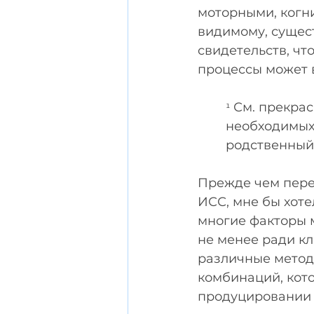
моторными, когн
видимому, сущест
свидетельств, чт
процессы может 
 См. прекрас
¹
необходимых 
родственный
Прежде чем пере
ИСС, мне бы хоте
многие факторы м
не менее ради кл
различные метод
комбинаций, кот
продуцировании