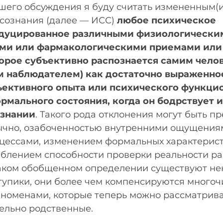
шего обсуждения я буду считать измененным(и
сознания (далее — ИСС) 
любое психическое 
индуцированное различными физиологическим
ми или фармакологическими приемами или
орое субъективно распознается самим челов
м наблюдателем) как достаточно выраженно
ъективного опыта или психического функци
ормального состояния, когда он бодрствует 
ознании
. Такого рода отклонения могут быть п
ычно, озабоченностью внутренними ощущения
ессами, изменением формальных характерист
блением способности проверки реальности ра
 таком обобщенном определении существуют не
тупики, они более чем компенсируются много
номенами, которые теперь можно рассматриват
ельно родственные.