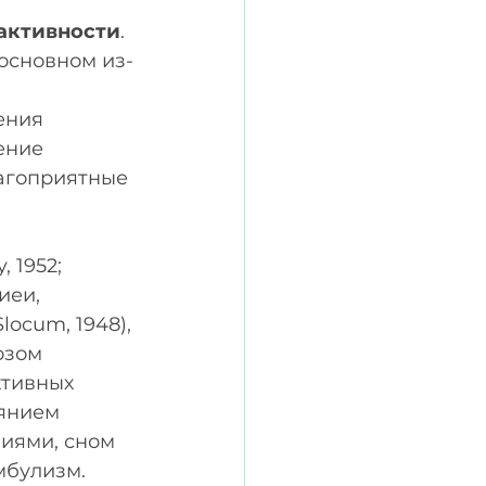
активности
. 
 основном из-
ения 
ение 
агоприятные 
 1952; 
иеи, 
locum, 1948), 
озом 
ктивных 
оянием 
ниями, сном 
мбулизм. 