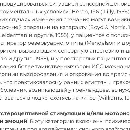
 продуцироваться ситуацией сенсорной деприв
иментальных условиях (Heron, 1961; Lilly, 1956; 
ских случаях изменения сознания могут возникн
ронней операции на катаракту (Boyd & Norris. 1
eiderman и другие, 1958), у пациентов с полио
пиратор резервуарного типа (Mendelson и други
ритом, вызывающим сенсорную анестезию и д
n и другие, 1958), и у престарелых пациентов 
 Описания более таинственных форм ИСС можно н
тояний выздоровления и откровения во время 
, что практиковалось у ранних египтян и греков
й болезни», возникающей у гренландцев, вынуж
таваться в лодке, охотясь на китов (Williams, 19
стероцептивной стимуляции и/или моторно
ли эмоций
. В эту категорию включены психичес
цируемые под воздействием сильного возбужде