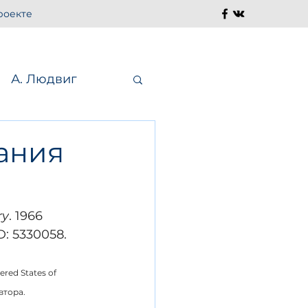
роекте
А. Людвиг
ания
ма
ry
. 1966 
D: 5330058. 
red States of 
втора.