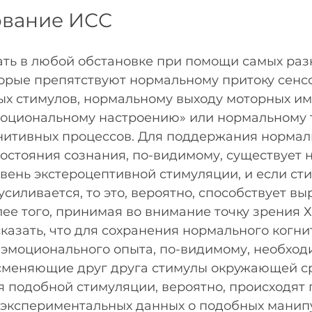
вание ИСС
ть в любой обстановке при помощи самых разн
торые препятствуют нормальному притоку сенс
х стимулов, нормальному выходу моторных имп
оциональному настроению» или нормальному 
нитивных процессов. Для поддержания нормаль
остояния сознания, по-видимому, существует 
вень экстероцептивной стимуляции, и если ст
усиливается, то это, вероятно, способствует в
Более того, принимая во внимание точку зрения Х
сказать, что для сохранения нормального когни
 эмоционального опыта, по-видимому, необход
сменяющие друг друга стимулы окружающей сре
 подобной стимуляции, вероятно, происходят 
я экспериментальных данных о подобных манип