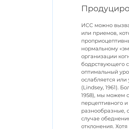
Продуциро
ИСС можно вызва
или приемов, ко
проприоцептивны
нормальному «эм
организации ког
бодрствующего с
оптимальный уро
ослабляется или 
(Lindsey, 1961). 
1958), мы можем 
перцептивного и
разнообразные, 
случае обеднения
отклонения. Хот