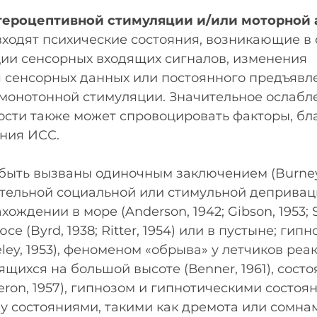
тероцептивной стимуляции и/или моторной 
входят психические состояния, возникающие в
ции сенсорных входящих сигналов, изменения 
 сенсорных данных или постоянного предъявл
монотонной стимуляции. Значительное ослабл
ости также может спровоцировать факторы, бл
ния ИСС.
быть вызваны одиночным заключением (Burney,
длительной социальной или стимульной депривац
ождении в море (Anderson, 1942; Gibson, 1953; S
е (Byrd, 1938; Ritter, 1954) или в пустыне; гипн
ley, 1953), феноменом «обрыва» у летчиков реа
ящихся на большой высоте (Веnner, 1961), сост
eron, 1957), гипнозом и гипнотическими состоя
у состояниями, такими как дремота или сомна