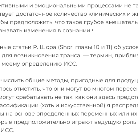
итивными и эмоциональными процессами не так
вует достаточное количество клинических и ж
обы предположить, что такое грубое вмешательс
вызвать изменения в сознании.
¹
ные статьи Р. Шора (Shor, главы 10 и 11) об услов
для возникновения транса, — термин, прибли
 моему определению ИСС.
числить общие методы, пригодные для проду
лось отметить, что они могут во многом пересек
огут срабатывать не так, как они здесь предст
ассификации (хоть и искусственной) я распред
ы на основе определенных переменных или их
орые предположительно играют ведущую роль 
 ИСС.