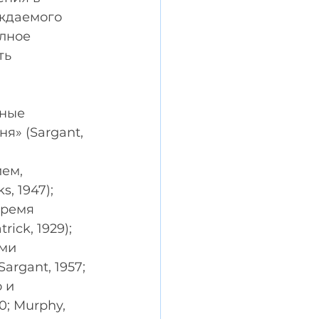
ждаемого 
лное 
ь 
ные 
я» (Sargant, 
 
ем, 
, 1947); 
время 
ick, 1929); 
ми 
rgant, 1957; 
 и 
; Murphy, 