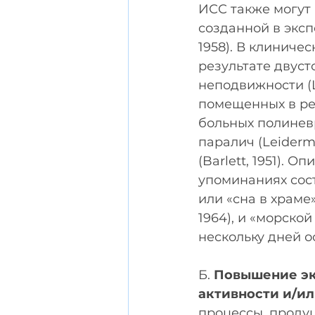
ИСС также могут
созданной в экспер
1958). В клиниче
результате двусто
неподвижности (L
помещенных в рес
больных полинев
паралич (Leiderma
(Barlett, 1951).
упоминаниях сос
или «сна в храме»
1964), и «морско
нескольку дней ос
Б. 
Повышение эк
активности и/и
процессы, проду