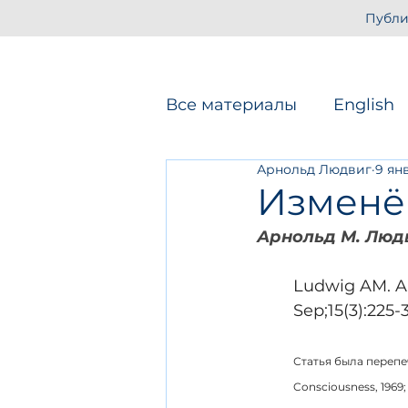
Публи
Все материалы
English
Арнольд Людвиг
9 янв
С. Криппнер
У. Дже
Изменё
Арнольд М. Люд
Трансдисцип. наука о 
Ludwig AM. Al
Sep;15(3):225-
Технологии ИСС
Ин
Статья была перепеч
Consciousness, 1969