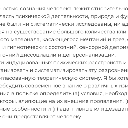
ностью сознания человека лежит относительно
асть психической деятельности, природа и фу
не были ни систематически исследованы, ни а
ря на существование большого количества клин
го материала, касающегося мечтаний и грез, 
 и гипнотических состояний, сенсорной деприв
стояний диссоциации и деперсонализации, 
 индуцированных психических расстройств и т.
ганизовать и систематизировать эту разрознен
гласованную теоретическую систему. Я бы хоте
 обсудить современное знание о различных из
ния в попытке определить (а) условия, необход
акторы, влияющие на их внешние проявления, (
ные особенности и (г) адаптивные или дезада
 они предоставляют человеку.