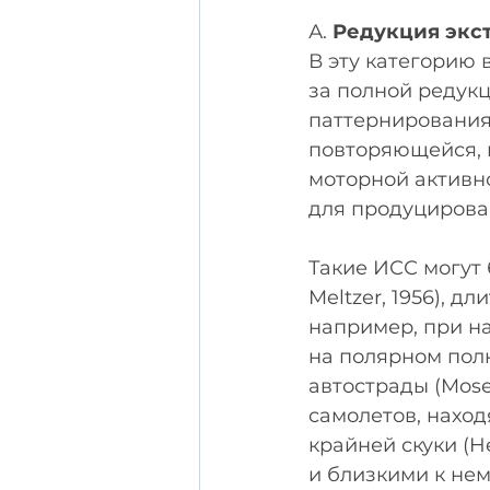
А. 
Редукция экс
В эту категорию 
за полной редук
паттернирования
повторяющейся, 
моторной активн
для продуцирова
Такие ИСС могут 
Meltzer, 1956), 
например, при нах
на полярном полюс
автострады (Mose
самолетов, наход
крайней скуки (H
и близкими к нем