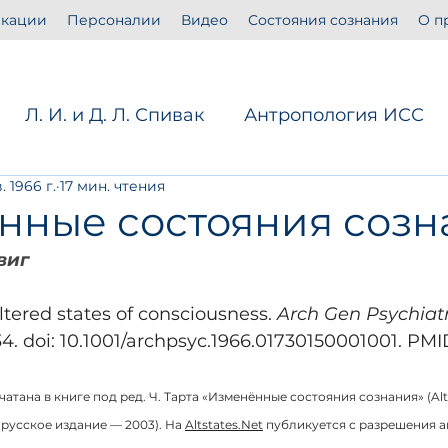
кации
Персоналии
Видео
Состояния сознания
О п
Л. И. и Д. Л. Спивак
Антропология ИСС
. 1966 г.
17 мин. чтения
ймс
Клин. психология и психопатология
нные состояния созн
виг
сознании
Голоса русского трансперсонализ
tered states of consciousness. 
Arch Gen Psychiat
34. doi: 10.1001/archpsyc.1966.01730150001001. PMI
тервью
атана в книге под ред. Ч. Тарта «Изменённые состояния сознания» (Alte
; русское издание — 2003). На 
Altstates.Net
 публикуется с разрешения а