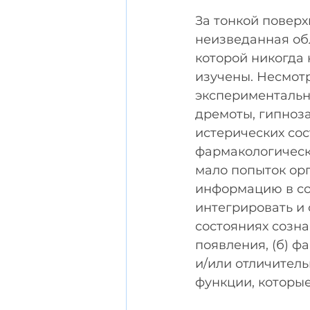
За тонкой поверх
неизведанная обл
которой никогда 
изучены. Несмот
экспериментально
дремоты, гипноза
истерических со
фармакологически
мало попыток ор
информацию в со
интегрировать и
состояниях созна
появления, (б) ф
и/или отличитель
функции, которые