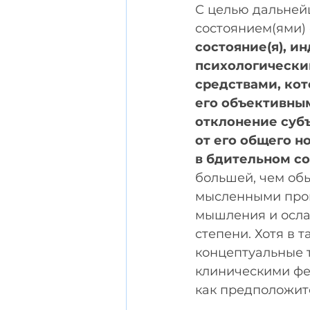
С целью дальней
состоянием(ями) 
состояние(я), 
психологически
средствами, кот
его объективны
отклонение суб
от его общего н
в бдительном с
большей, чем об
мысленными проц
мышления и осла
степени. Хотя в
концептуальные 
клиническими фе
как предположит