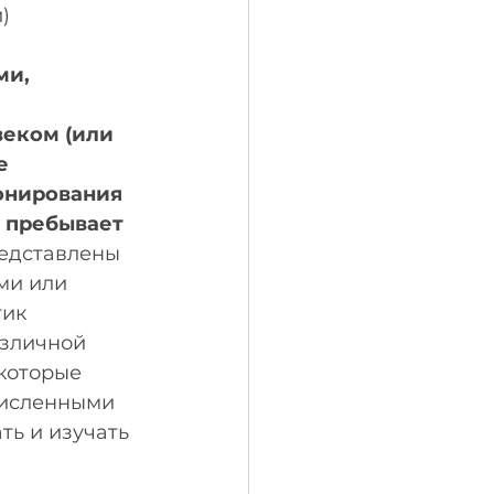
) 
и, 
 
еком (или 
е 
онирования 
и пребывает 
редставлены 
ми или 
ик 
зличной 
которые 
численными 
ь и изучать 