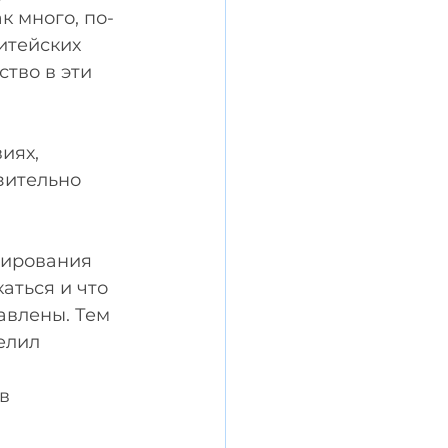
 много, по-
итейских 
тво в эти 
иях, 
зительно 
цирования 
аться и что 
авлены. Тем 
елил 
 
в 