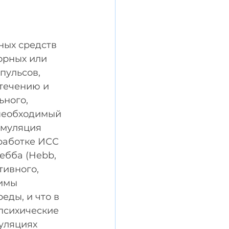
ых средств 
орных или 
ульсов, 
течению и 
ного, 
необходимый 
имуляция 
ыработке ИСС 
ебба (Hebb, 
тивного, 
имы 
ды, и что в 
психические 
уляциях 