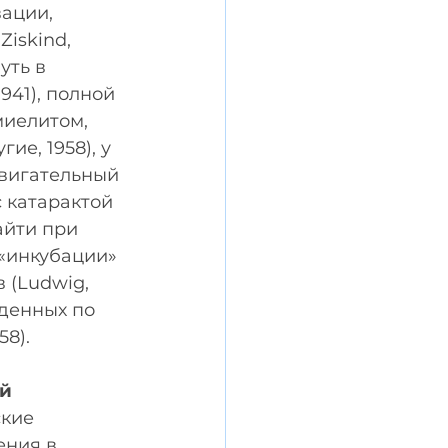
ации, 
Ziskind, 
уть в 
941), полной 
миелитом, 
е, 1958), у 
вигательный 
с катарактой 
айти при 
«инкубации» 
 (Ludwig, 
денных по 
58).
й 
кие 
ния в 