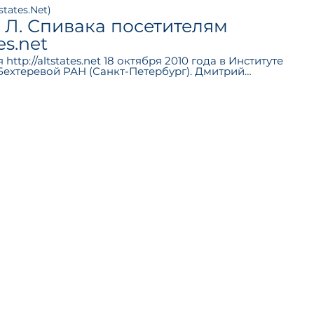
states.Net)
 Л. Спивака посетителям
es.net
ttp://altstates.net 18 октября 2010 года в Институте
хтеревой РАН (Санкт-Петербург). Дмитрий
дущий научный сотрудник ИМЧ РАН, доктор
сследователь лингвистики и генетики изменённых
), известный учёный с международным авторитетом.