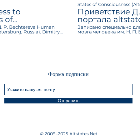
States of Consciousness (Alt
ss to
Приветствие Д.
s of
портала altstat
e N. P. Bechtereva Human
Записано специально для h
urg, Russia). Dimitry
мозга человека им. Н. П. Бе
Brain Institute.
Леонидович Спивак — ве
психологических наук, и
состояний сознания (ИСС
Форма подписки
Отправить
© 2009–2025 Altstates.Net