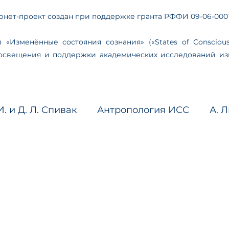
рнет-проект создан при поддержке гранта РФФИ 09-06-000
 «Изменённые состояния сознания» («States of Conscious
освещения и поддержки академических исследований из
И. и Д. Л. Спивак
Антропология ИСС
А. 
гия и психопатология
Трансдисцип. наука о
нализма
Технологии ИСС
Интервью