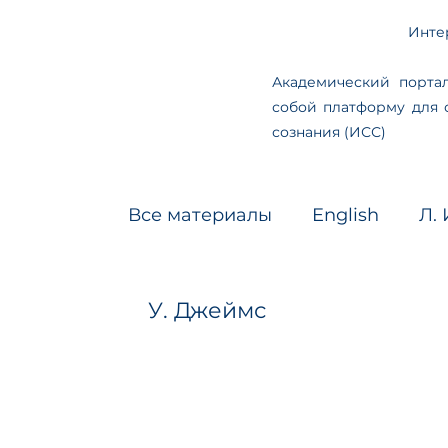
Инте
Академический портал
собой платформу для 
сознания (ИСС)
Все материалы
English
Л. 
У. Джеймс
Клин. психоло
У. Джеймс
Голоса русского трансперсо