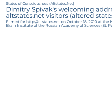
States of Consciousness (Altstates.Net)
Dimitry Spivak's welcoming addre
altstates.net visitors (altered state
consciousness)
Filmed for http://altstates.net on October 18, 2010 at th
Brain Institute of the Russian Academy of Sciences (St. Petersb
Spivak, PhD, is the leading research fellow at the Human 