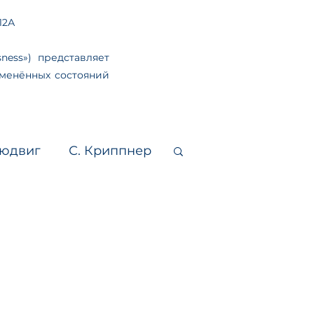
12А
ness») представляет
менённых состояний
Людвиг
С. Криппнер
 сознании